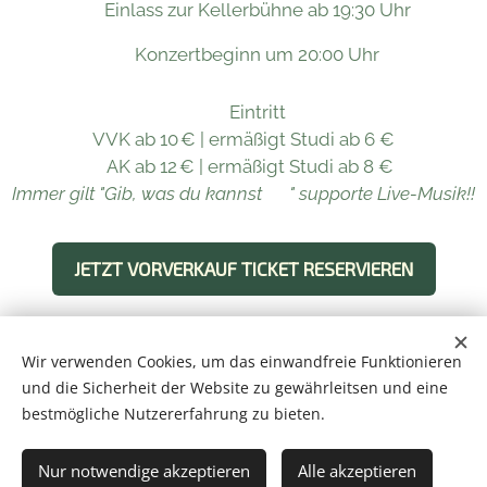
🎟 Einlass zur Kellerbühne ab 19:30 Uhr
🎸 Konzertbeginn um 20:00 Uhr
🎫 Eintritt
VVK ab 10 € | ermäßigt Studi ab 6 €
AK ab 12 € | ermäßigt Studi ab 8 €
Immer gilt "Gib, was du kannst ❤" supporte Live-Musik!!
JETZT VORVERKAUF TICKET RESERVIEREN
Wir verwenden Cookies, um das einwandfreie Funktionieren
und die Sicherheit der Website zu gewährleitsen und eine
Impressum
Datenschutz
bestmögliche Nutzererfahrung zu bieten.
Nur notwendige akzeptieren
Alle akzeptieren
Copyright 2026 Kaiserburg - Böhmische Spezialitäten