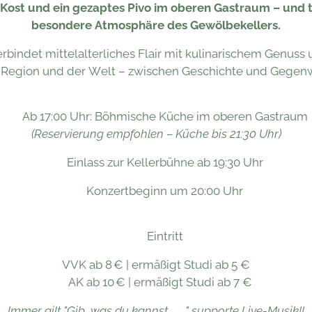
Kost und ein gezaptes Pivo im oberen Gastraum – und t
besondere Atmosphäre des Gewölbekellers.
erbindet mittelalterliches Flair mit kulinarischem Genu
 Region und der Welt – zwischen Geschichte und Gegenw
🍽 Ab 17:00 Uhr: Böhmische Küche im oberen Gastraum
(Reservierung empfohlen – Küche bis 21:30 Uhr)
🎟 Einlass zur Kellerbühne ab 19:30 Uhr
🎸 Konzertbeginn um 20:00 Uhr
🎫 Eintritt
VVK ab 8 € | ermäßigt Studi ab 5 €
AK ab 10 € | ermäßigt Studi ab 7 €
Immer gilt "Gib, was du kannst ❤" supporte Live-Musik!!