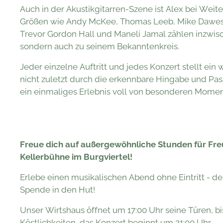
Auch in der Akustikgitarren-Szene ist Alex bei Wei
Größen wie Andy McKee, Thomas Leeb, Mike Dawes
Trevor Gordon Hall und Maneli Jamal zählen inzwis
sondern auch zu seinem Bekanntenkreis.
Jeder einzelne Auftritt und jedes Konzert stellt ei
nicht zuletzt durch die erkennbare Hingabe und Pa
ein einmaliges Erlebnis voll von besonderen Momen
Freue dich auf
außergewöhnliche Stunden für Freu
Kellerbühne im Burgviertel!
Erlebe einen musikalischen Abend ohne Eintritt - de
Spende in den Hut!
Unser Wirtshaus öffnet um 17:00 Uhr seine Türen, b
Köstlichkeiten, das Konzert beginnt um 21:00 Uhr