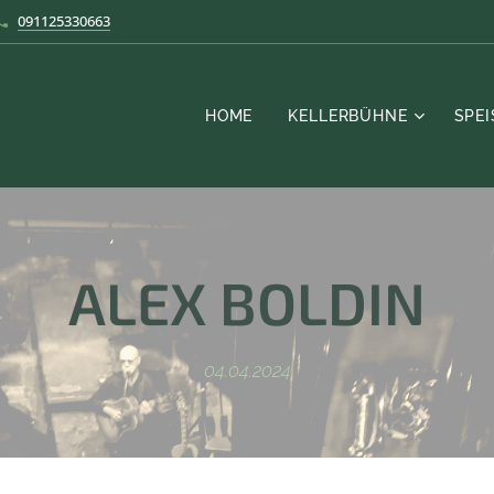
091125330663
HOME
KELLERBÜHNE
SPE
ALEX
BOLDIN
04.04.2024