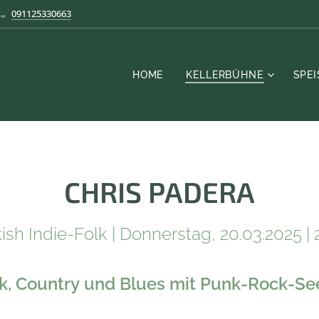
091125330663
HOME
KELLERBÜHNE
SPE
CHRIS
PADERA
ish Indie-Folk | Donnerstag, 20.03.2025 | 
k, Country und Blues mit Punk-Rock-Se