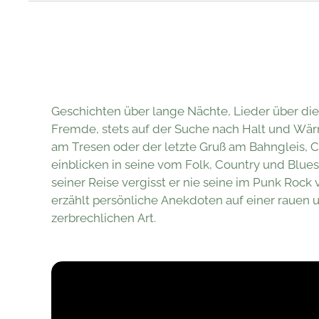
Geschichten über lange Nächte, Lieder über di
Fremde, stets auf der Suche nach Halt und Wär
am Tresen oder der letzte Gruß am Bahngleis, Ch
einblicken in seine vom Folk, Country und Blues 
seiner Reise vergisst er nie seine im Punk Rock
erzählt persönliche Anekdoten auf einer rauen u
zerbrechlichen Art.