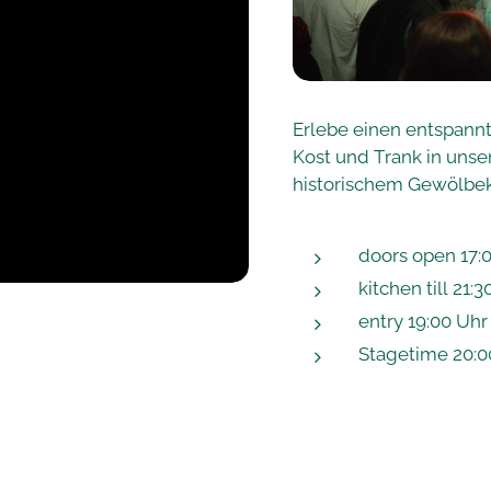
Erlebe einen entspann
Kost und Trank in uns
historischem Gewölbeke
doors open 17:
kitchen till 21
entry 19:00 Uhr
Stagetime 20:0