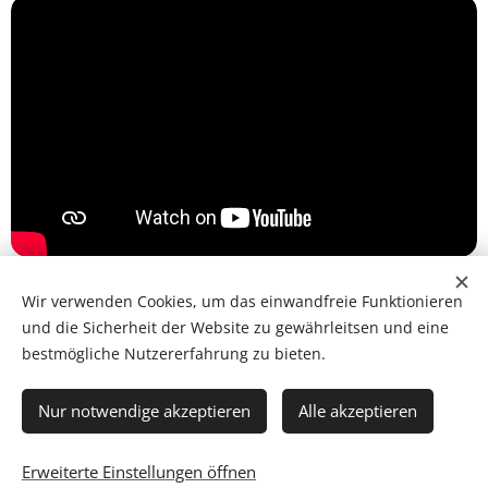
Wir verwenden Cookies, um das einwandfreie Funktionieren
und die Sicherheit der Website zu gewährleitsen und eine
Impressum
Datenschutz
bestmögliche Nutzererfahrung zu bieten.
Nur notwendige akzeptieren
Alle akzeptieren
Copyright 2026 Kaiserburg - Böhmische Spezialitäten
Erweiterte Einstellungen öffnen
Cookies